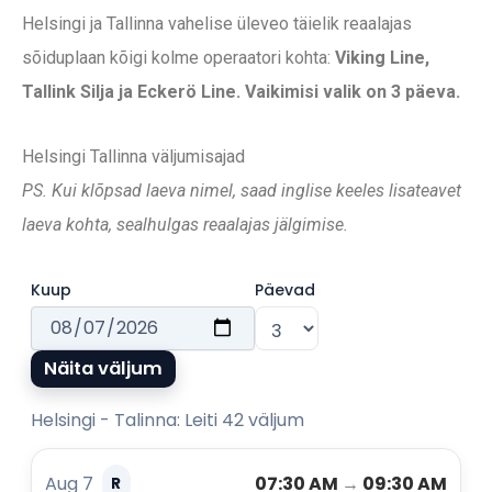
Helsingi ja Tallinna vahelise üleveo täielik reaalajas
sõiduplaan kõigi kolme operaatori kohta:
Viking Line,
Tallink Silja ja Eckerö Line. Vaikimisi valik on 3 päeva.
Helsingi Tallinna väljumisajad
PS. Kui klõpsad laeva nimel, saad inglise keeles lisateavet
laeva kohta, sealhulgas reaalajas jälgimise.
Kuup
Päevad
Näita väljum
Helsingi - Talinna: Leiti 42 väljum
Aug 7
07:30 AM
→
09:30 AM
R