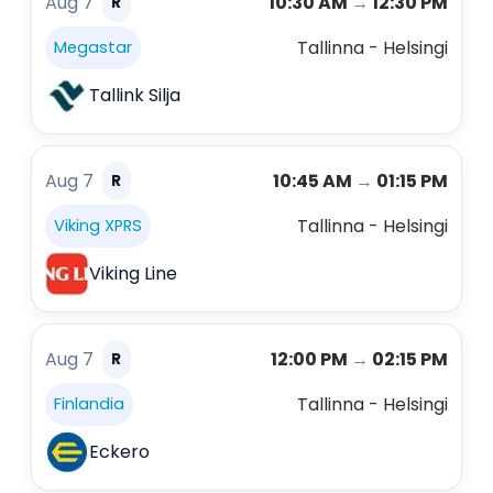
Aug 7
10:30 AM
→
12:30 PM
R
Tallinna - Helsingi
Megastar
Tallink Silja
Aug 7
10:45 AM
→
01:15 PM
R
Tallinna - Helsingi
Viking XPRS
Viking Line
Aug 7
12:00 PM
→
02:15 PM
R
Tallinna - Helsingi
Finlandia
Eckero