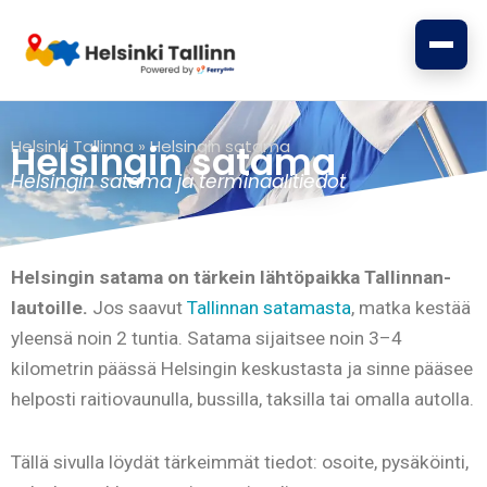
Siirry
sisältöön
Helsinki Tallinna
»
Helsingin satama
Helsingin satama
Helsingin satama ja terminaalitiedot
Helsingin satama on tärkein lähtöpaikka Tallinnan-
lautoille.
Jos saavut
Tallinnan satamasta
, matka kestää
yleensä noin 2 tuntia. Satama sijaitsee noin 3–4
kilometrin päässä Helsingin keskustasta ja sinne pääsee
helposti raitiovaunulla, bussilla, taksilla tai omalla autolla.
Tällä sivulla löydät tärkeimmät tiedot: osoite, pysäköinti,