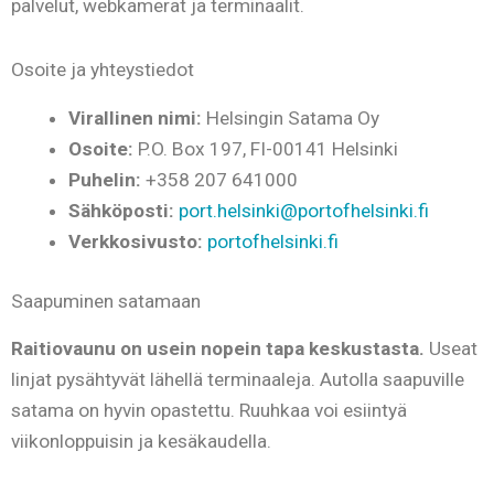
palvelut, webkamerat ja terminaalit.
Osoite ja yhteystiedot
Virallinen nimi:
Helsingin Satama Oy
Osoite:
P.O. Box 197, FI-00141 Helsinki
Puhelin:
+358 207 641000
Sähköposti:
port.helsinki@portofhelsinki.fi
Verkkosivusto:
portofhelsinki.fi
Saapuminen satamaan
Raitiovaunu on usein nopein tapa keskustasta.
Useat
linjat pysähtyvät lähellä terminaaleja. Autolla saapuville
satama on hyvin opastettu. Ruuhkaa voi esiintyä
viikonloppuisin ja kesäkaudella.