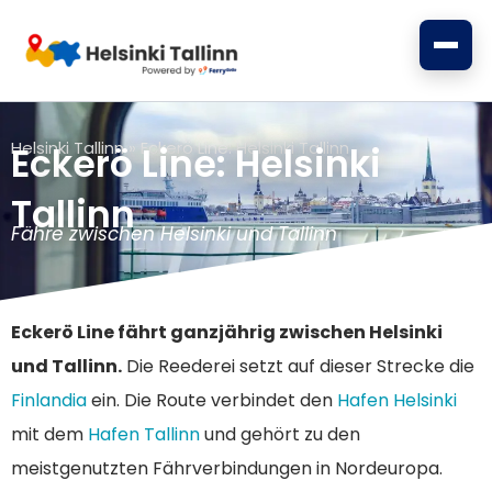
Zum
Inhalt
springen
Helsinki Tallinn
»
Eckerö Line: Helsinki Tallinn
Eckerö Line: Helsinki
Tallinn
Fähre zwischen Helsinki und Tallinn
Eckerö Line fährt ganzjährig zwischen Helsinki
und Tallinn.
Die Reederei setzt auf dieser Strecke die
Finlandia
ein. Die Route verbindet den
Hafen Helsinki
mit dem
Hafen Tallinn
und gehört zu den
meistgenutzten Fährverbindungen in Nordeuropa.