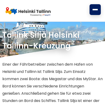
Zum
Inhalt
springen
Helsinki Tallinn
»
Tallink Silja Helsinki Tallinn-Kreuzung
Tallink Silja Helsinki
Tallinn-Kreuzung
Einer der Fährbetreiber zwischen dem Hafen von
Helsinki und Tallinn ist Tallink Silja. Zum Einsatz
kommen zwei Boote: das Megastar und das MyStar. An
Bord können Sie verschiedene Einrichtungen
genießen. Anschließend gehen Sie für etwa zwei
Stunden an Bord des Schiffes. Tallink Silja ist einer der