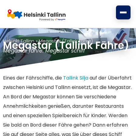
Zum
Inhalt
springen
Helsinki Tallinn
»
Megastar (Tallink Fähre)
Megastar (Tallink Fähre)
Megastar fähre: Megastar schiff
Eines der Fährschiffe, die
Tallink Silja
auf der Überfahrt
zwischen Helsinki und Tallinn einsetzt, ist die Megastar.
An Bord der Megastar können Sie verschiedene
Annehmlichkeiten genießen, darunter Restaurants
und einen speziellen Spielbereich für Kinder. Werden
Sie bald an Bord dieser Fähre gehen? Dann erfahren
Sie auf dieser Seite alles, was Sie über dieses Schiff