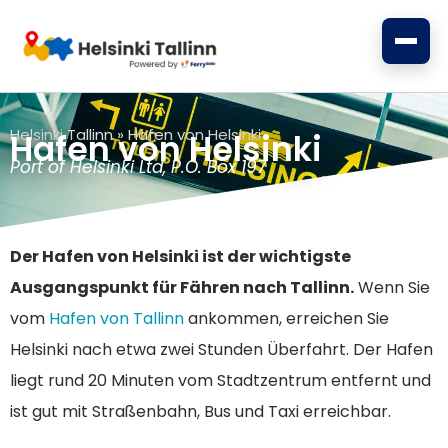
Zum
Inhalt
springen
Helsinki Tallinn
»
Hafen von Helsinki
Hafen von Helsinki
Port of Helsinki Ltd, P.O. Box 197
Der Hafen von Helsinki ist der wichtigste
Ausgangspunkt für Fähren nach Tallinn.
Wenn Sie
vom
Hafen von Tallinn
ankommen, erreichen Sie
Helsinki nach etwa zwei Stunden Überfahrt. Der Hafen
liegt rund 20 Minuten vom Stadtzentrum entfernt und
ist gut mit Straßenbahn, Bus und Taxi erreichbar.